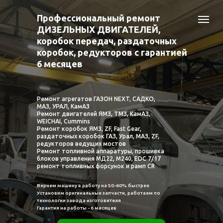
Профессиональный ремонт
ДИЗЕЛЬНЫХ ДВИГАТЕЛЕЙ,
коробок передач, раздаточных
коробок, редукторов с гарантией
6 месяцев
Ремонт агрегатов ГАЗОН NEXT, САДКО,
МАЗ, УРАЛ, КамАЗ
Ремонт двигателей ЯМЗ, ТМЗ, КамАЗ,
WEICHAI, Cummins
Ремонт коробок ЯМЗ, ZF, Fast Gear,
раздаточных коробок ГАЗ, Урал, МАЗ, ZF,
редукторов ведущих мостов
Ремонт топливной аппаратуры, прошивка
блоков управления МД22, М240, EDC 7/17
ремонт топливных форсунок и рамп CR
Вернем машину в работу на 50-60% быстрее
Установим оригинальные запчасти, работаем по
технологии завода изготовителя
Гарантия на работы - 6 месяцев