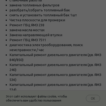
станочные работы
замена топливных фильтров
разобрать/собрать топливный бак
снять и установить топливный бак 1шт
Чистка плоскости для промерки
Ремонт ГБЦ ЯМЗ 238
замена масла мостах
Замена направляющей втулки
Ремонт ГБЦ ЯМЗ 7511
диагностика электрооборудования, поиск
неисправности / час
Капитальный ремонт дизельного двигателя (дв. ЯМЗ
840/850)
Капитальный ремонт дизельного двигателя (дв. ЯМЗ
240)
Капитальный ремонт дизельного двигателя (дв. ЯМЗ
536)
Капитальный ремонт дизельного двигателя (дв. ЯМЗ
534)
Капитальный ремонт дизельного двигателя (дв. ЯМЗ
Этот сайт использует файлы cookie, чтобы
OK
650/651/653 Евро 3 - 5)
обеспечить вам удобство пользования
О нас
тех инфо
Почему мы?
Вопрос-ответ
Контакты
Капитальный ремонт дизельного двигателя (дв. ЯМЗ