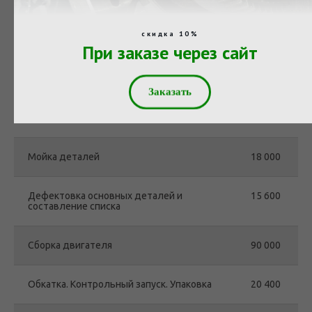
ЯМЗ и ТМЗ 
(240-240НМ2
скидка 10%
840-850)
При заказе через сайт
Мойка двигателя поступившего в ремонт
4 200
Заказать
Разборка двигателя
20 400
Мойка деталей
18 000
Дефектовка основных деталей и
15 600
составление списка
Сборка двигателя
90 000
Обкатка. Контрольный запуск. Упаковка
20 400