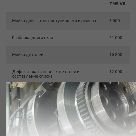
ТМЗ V8
Мойка двигателя поступившего в ремонт
3 600
Разборка двигателя
21 000
Мойка деталей
16 800
Дефектовка основных деталей и
12 000
составление списка
Сборка двигателя
84 000
Обкатка. Контрольный запуск. Упаковка
18 000
ИТОГО
155 400