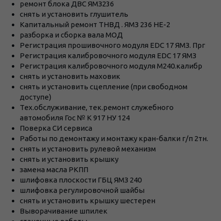
ремонт блока ДВС ЯМЗ236
снять и установить глушитель
Капитальный ремонт ТНВД . ЯМЗ 236 НЕ-2
разборка и сборка вала МОД
Регистрация прошивочного модуля EDC 17 ЯМЗ. Прг
Регистрация калибровочного модуля EDC 17 ЯМЗ
Регистрация калибровочного модуля М240.калибр
снять и установить маховик
снять и установить сцепление (при свободном
доступе)
Тех.обслуживание, тек.ремонт служебного
автомобиля Гос № К 917 НУ 124
Поверка СИ сервиса
Работы по демонтажу и монтажу кран-балки г/п 2тн.
снять и установить рулевой механизм
снять и установить крышку
замена масла РКПП
шлифовка плоскости ГБЦ ЯМЗ 240
шлифовка регулировочной шайбы
снять и установить крышку шестерен
Выворачивание шпилек